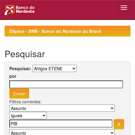
Skip
navigation
DSpace - BNB - Banco do Nordeste do Brasil
Pesquisar
Pesquisar:
por
Filtros correntes: