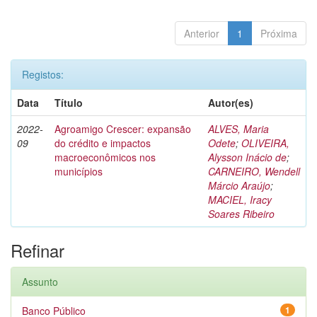
Anterior
1
Próxima
Registos:
Data
Título
Autor(es)
2022-
Agroamigo Crescer: expansão
ALVES, Maria
09
do crédito e impactos
Odete
;
OLIVEIRA,
macroeconômicos nos
Alysson Inácio de
;
municípios
CARNEIRO, Wendell
Márcio Araújo
;
MACIEL, Iracy
Soares Ribeiro
Refinar
Assunto
Banco Público
1