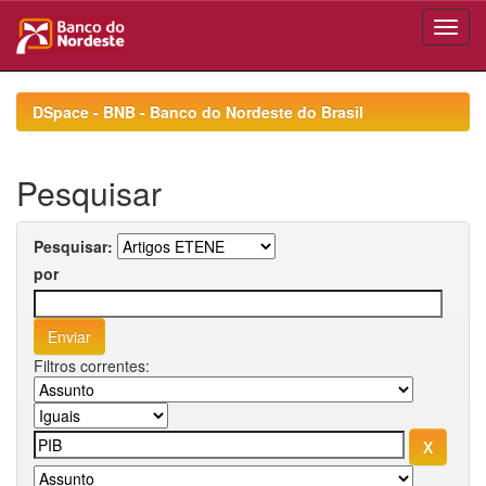
Skip
navigation
DSpace - BNB - Banco do Nordeste do Brasil
Pesquisar
Pesquisar:
por
Filtros correntes: