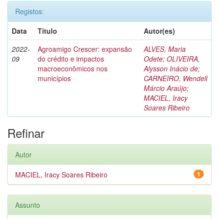
Registos:
Data
Título
Autor(es)
2022-
Agroamigo Crescer: expansão
ALVES, Maria
09
do crédito e impactos
Odete
;
OLIVEIRA,
macroeconômicos nos
Alysson Inácio de
;
municípios
CARNEIRO, Wendell
Márcio Araújo
;
MACIEL, Iracy
Soares Ribeiro
Refinar
Autor
MACIEL, Iracy Soares Ribeiro
1
Assunto