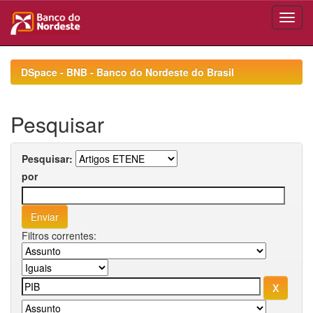
Skip
navigation
DSpace - BNB - Banco do Nordeste do Brasil
Pesquisar
Pesquisar:
por
Filtros correntes: