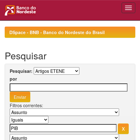
Skip
navigation
DSpace - BNB - Banco do Nordeste do Brasil
Pesquisar
Pesquisar:
por
Filtros correntes: