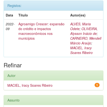
Registos:
Data
Título
Autor(es)
2022-
Agroamigo Crescer: expansão
ALVES, Maria
09
do crédito e impactos
Odete
;
OLIVEIRA,
macroeconômicos nos
Alysson Inácio de
;
municípios
CARNEIRO, Wendell
Márcio Araújo
;
MACIEL, Iracy
Soares Ribeiro
Refinar
Autor
MACIEL, Iracy Soares Ribeiro
1
Assunto