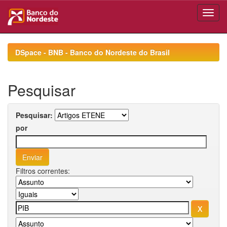
Skip
navigation
DSpace - BNB - Banco do Nordeste do Brasil
Pesquisar
Pesquisar:
por
Filtros correntes: