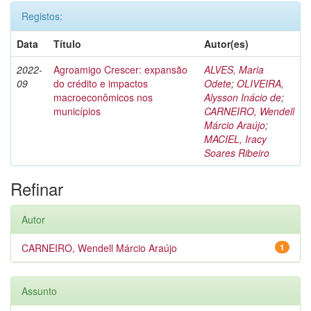
Registos:
Data
Título
Autor(es)
2022-
Agroamigo Crescer: expansão
ALVES, Maria
09
do crédito e impactos
Odete
;
OLIVEIRA,
macroeconômicos nos
Alysson Inácio de
;
municípios
CARNEIRO, Wendell
Márcio Araújo
;
MACIEL, Iracy
Soares Ribeiro
Refinar
Autor
CARNEIRO, Wendell Márcio Araújo
1
Assunto