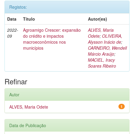
Registos:
Data
Título
Autor(es)
2022-
Agroamigo Crescer: expansão
ALVES, Maria
09
do crédito e impactos
Odete
;
OLIVEIRA,
macroeconômicos nos
Alysson Inácio de
;
municípios
CARNEIRO, Wendell
Márcio Araújo
;
MACIEL, Iracy
Soares Ribeiro
Refinar
Autor
ALVES, Maria Odete
1
Data de Publicação