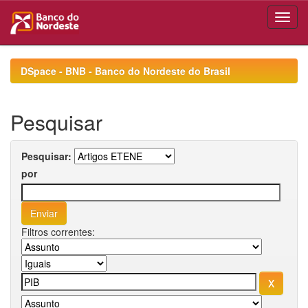
Skip
navigation
DSpace - BNB - Banco do Nordeste do Brasil
Pesquisar
Pesquisar:
por
Filtros correntes: