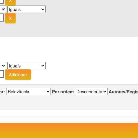
or:
Por ordem
Autores/Regi