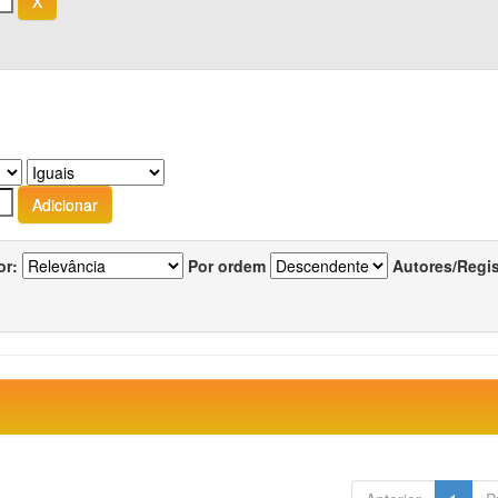
or:
Por ordem
Autores/Regi