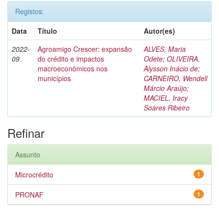
Registos:
Data
Título
Autor(es)
2022-
Agroamigo Crescer: expansão
ALVES, Maria
09
do crédito e impactos
Odete
;
OLIVEIRA,
macroeconômicos nos
Alysson Inácio de
;
municípios
CARNEIRO, Wendell
Márcio Araújo
;
MACIEL, Iracy
Soares Ribeiro
Refinar
Assunto
Microcrédito
1
PRONAF
1