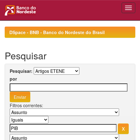
Skip
navigation
DSpace - BNB - Banco do Nordeste do Brasil
Pesquisar
Pesquisar:
por
Filtros correntes: