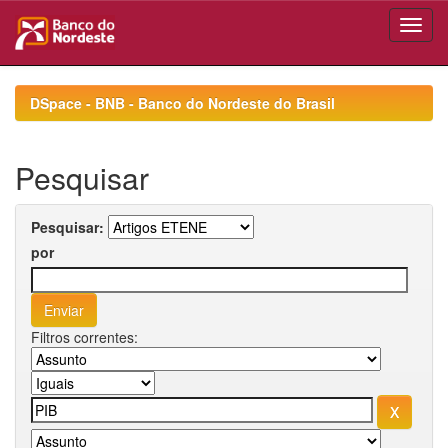
Skip
navigation
DSpace - BNB - Banco do Nordeste do Brasil
Pesquisar
Pesquisar:
por
Filtros correntes: