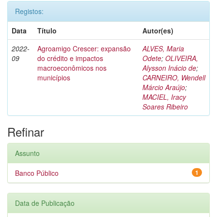
Registos:
Data
Título
Autor(es)
2022-
Agroamigo Crescer: expansão
ALVES, Maria
09
do crédito e impactos
Odete
;
OLIVEIRA,
macroeconômicos nos
Alysson Inácio de
;
municípios
CARNEIRO, Wendell
Márcio Araújo
;
MACIEL, Iracy
Soares Ribeiro
Refinar
Assunto
Banco Público
1
Data de Publicação