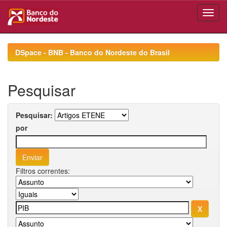
Skip
navigation
DSpace - BNB - Banco do Nordeste do Brasil
Pesquisar
Pesquisar:
por
Filtros correntes: