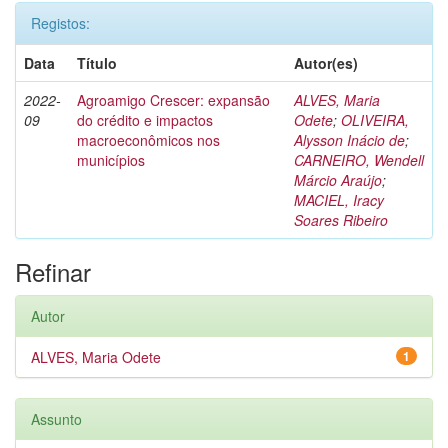
Registos:
Data
Título
Autor(es)
2022-
Agroamigo Crescer: expansão
ALVES, Maria
09
do crédito e impactos
Odete
;
OLIVEIRA,
macroeconômicos nos
Alysson Inácio de
;
municípios
CARNEIRO, Wendell
Márcio Araújo
;
MACIEL, Iracy
Soares Ribeiro
Refinar
Autor
ALVES, Maria Odete
1
Assunto