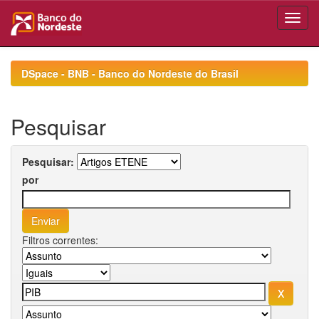
Skip
navigation
DSpace - BNB - Banco do Nordeste do Brasil
Pesquisar
Pesquisar:
por
Filtros correntes: