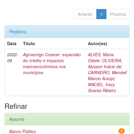
Anterior
1
Próxima
Registos:
Data
Título
Autor(es)
2022-
Agroamigo Crescer: expansão
ALVES, Maria
09
do crédito e impactos
Odete
;
OLIVEIRA,
macroeconômicos nos
Alysson Inácio de
;
municípios
CARNEIRO, Wendell
Márcio Araújo
;
MACIEL, Iracy
Soares Ribeiro
Refinar
Assunto
Banco Público
1