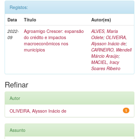
Registos:
Data
Título
Autor(es)
2022-
Agroamigo Crescer: expansão
ALVES, Maria
09
do crédito e impactos
Odete
;
OLIVEIRA,
macroeconômicos nos
Alysson Inácio de
;
municípios
CARNEIRO, Wendell
Márcio Araújo
;
MACIEL, Iracy
Soares Ribeiro
Refinar
Autor
OLIVEIRA, Alysson Inácio de
1
Assunto