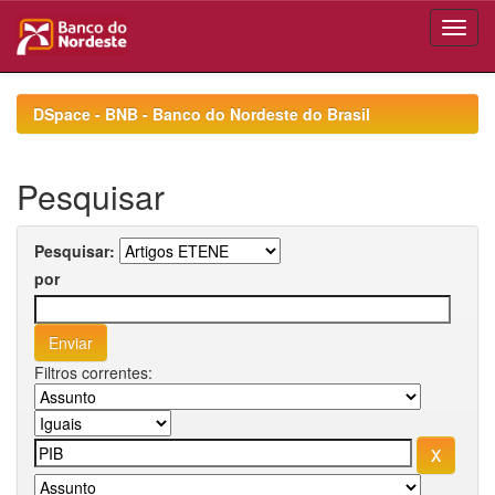
Skip
navigation
DSpace - BNB - Banco do Nordeste do Brasil
Pesquisar
Pesquisar:
por
Filtros correntes: