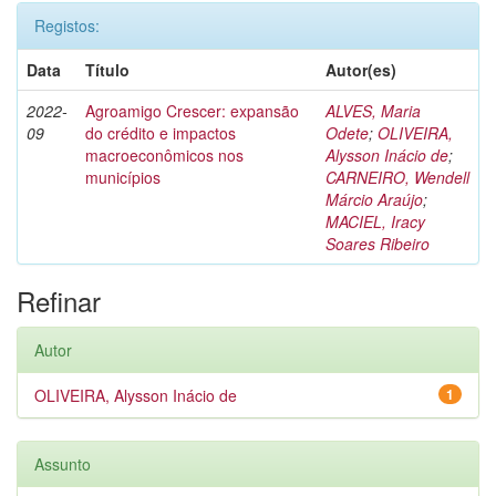
Registos:
Data
Título
Autor(es)
2022-
Agroamigo Crescer: expansão
ALVES, Maria
09
do crédito e impactos
Odete
;
OLIVEIRA,
macroeconômicos nos
Alysson Inácio de
;
municípios
CARNEIRO, Wendell
Márcio Araújo
;
MACIEL, Iracy
Soares Ribeiro
Refinar
Autor
OLIVEIRA, Alysson Inácio de
1
Assunto