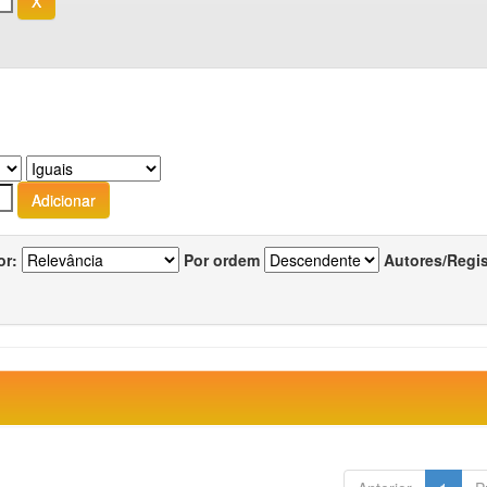
or:
Por ordem
Autores/Regi