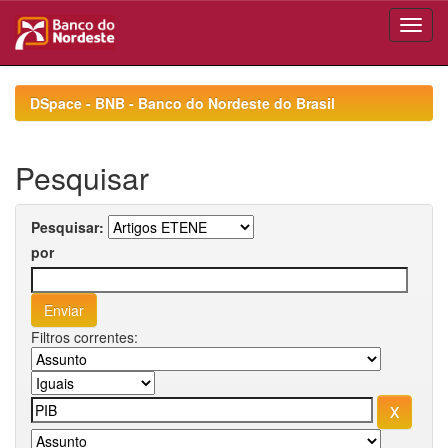
Skip
navigation
DSpace - BNB - Banco do Nordeste do Brasil
Pesquisar
Pesquisar:
por
Filtros correntes: