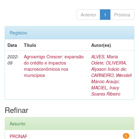
Anterior
1
Próxima
Registos:
Data
Título
Autor(es)
2022-
Agroamigo Crescer: expansão
ALVES, Maria
09
do crédito e impactos
Odete
;
OLIVEIRA,
macroeconômicos nos
Alysson Inácio de
;
municípios
CARNEIRO, Wendell
Márcio Araújo
;
MACIEL, Iracy
Soares Ribeiro
Refinar
Assunto
PRONAF
1