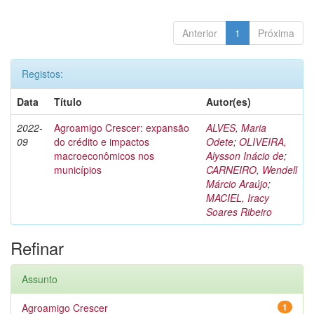
Anterior
1
Próxima
Registos:
Data
Título
Autor(es)
2022-
Agroamigo Crescer: expansão
ALVES, Maria
09
do crédito e impactos
Odete
;
OLIVEIRA,
macroeconômicos nos
Alysson Inácio de
;
municípios
CARNEIRO, Wendell
Márcio Araújo
;
MACIEL, Iracy
Soares Ribeiro
Refinar
Assunto
Agroamigo Crescer
1