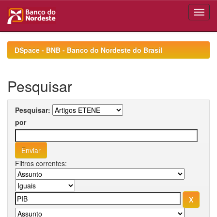
Skip
navigation
DSpace - BNB - Banco do Nordeste do Brasil
Pesquisar
Pesquisar:
por
Filtros correntes: