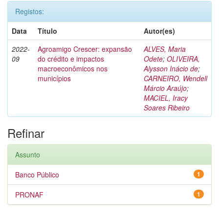
Registos:
Data
Título
Autor(es)
2022-
Agroamigo Crescer: expansão
ALVES, Maria
09
do crédito e impactos
Odete
;
OLIVEIRA,
macroeconômicos nos
Alysson Inácio de
;
municípios
CARNEIRO, Wendell
Márcio Araújo
;
MACIEL, Iracy
Soares Ribeiro
Refinar
Assunto
Banco Público
1
PRONAF
1