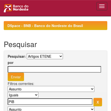
Skip
navigation
DSpace - BNB - Banco do Nordeste do Brasil
Pesquisar
Pesquisar:
por
Filtros correntes: