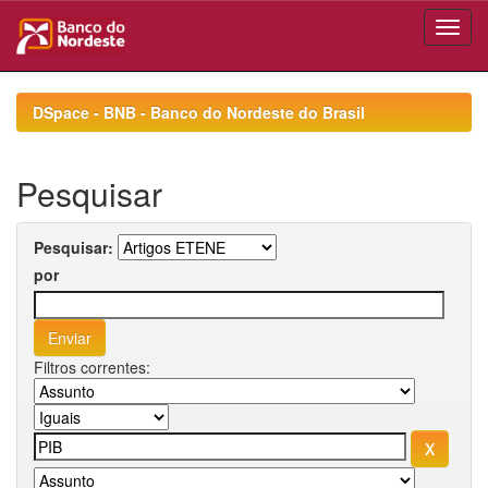
Skip
navigation
DSpace - BNB - Banco do Nordeste do Brasil
Pesquisar
Pesquisar:
por
Filtros correntes: