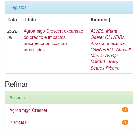
Registos:
Data
Título
Autor(es)
2022-
Agroamigo Crescer: expansão
ALVES, Maria
09
do crédito e impactos
Odete
;
OLIVEIRA,
macroeconômicos nos
Alysson Inácio de
;
municípios
CARNEIRO, Wendell
Márcio Araújo
;
MACIEL, Iracy
Soares Ribeiro
Refinar
Assunto
Agroamigo Crescer
1
PRONAF
1