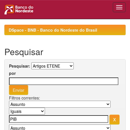
Skip
navigation
DSpace - BNB - Banco do Nordeste do Brasil
Pesquisar
Pesquisar:
por
Filtros correntes: