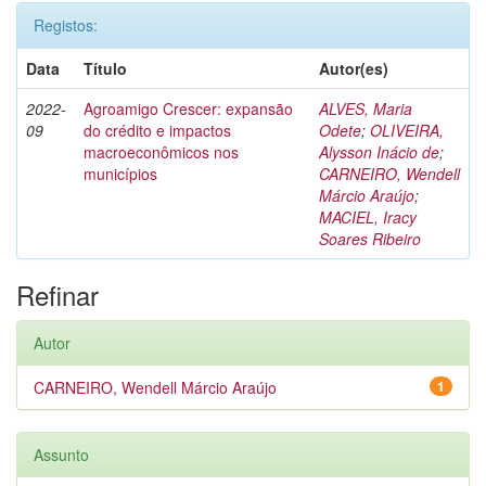
Registos:
Data
Título
Autor(es)
2022-
Agroamigo Crescer: expansão
ALVES, Maria
09
do crédito e impactos
Odete
;
OLIVEIRA,
macroeconômicos nos
Alysson Inácio de
;
municípios
CARNEIRO, Wendell
Márcio Araújo
;
MACIEL, Iracy
Soares Ribeiro
Refinar
Autor
CARNEIRO, Wendell Márcio Araújo
1
Assunto