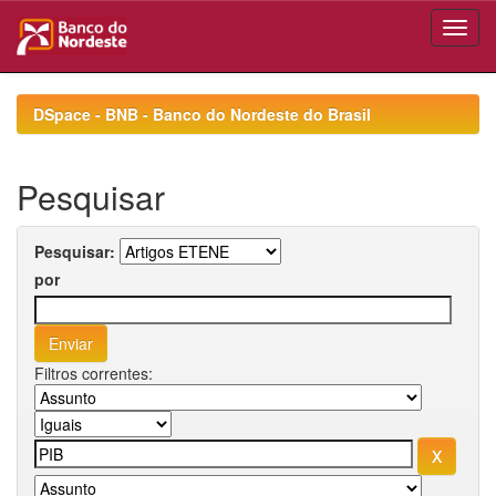
Skip
navigation
DSpace - BNB - Banco do Nordeste do Brasil
Pesquisar
Pesquisar:
por
Filtros correntes: