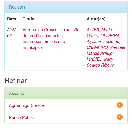
Registos:
Data
Título
Autor(es)
2022-
Agroamigo Crescer: expansão
ALVES, Maria
09
do crédito e impactos
Odete
;
OLIVEIRA,
macroeconômicos nos
Alysson Inácio de
;
municípios
CARNEIRO, Wendell
Márcio Araújo
;
MACIEL, Iracy
Soares Ribeiro
Refinar
Assunto
Agroamigo Crescer
1
Banco Público
1