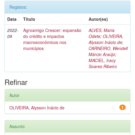
Registos:
Data
Título
Autor(es)
2022-
Agroamigo Crescer: expansão
ALVES, Maria
09
do crédito e impactos
Odete
;
OLIVEIRA,
macroeconômicos nos
Alysson Inácio de
;
municípios
CARNEIRO, Wendell
Márcio Araújo
;
MACIEL, Iracy
Soares Ribeiro
Refinar
Autor
OLIVEIRA, Alysson Inácio de
1
Assunto