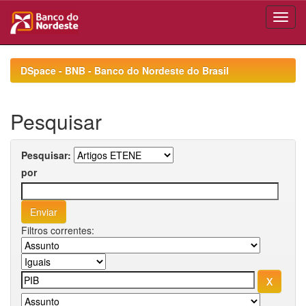
Skip
navigation
DSpace - BNB - Banco do Nordeste do Brasil
Pesquisar
Pesquisar:
por
Filtros correntes: