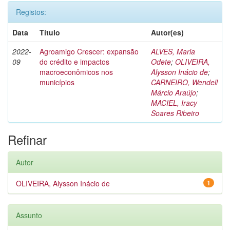
Registos:
Data
Título
Autor(es)
2022-
Agroamigo Crescer: expansão
ALVES, Maria
09
do crédito e impactos
Odete
;
OLIVEIRA,
macroeconômicos nos
Alysson Inácio de
;
municípios
CARNEIRO, Wendell
Márcio Araújo
;
MACIEL, Iracy
Soares Ribeiro
Refinar
Autor
OLIVEIRA, Alysson Inácio de
1
Assunto