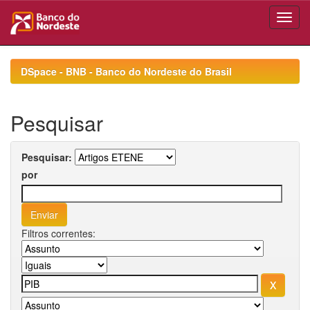
Skip
navigation
DSpace - BNB - Banco do Nordeste do Brasil
Pesquisar
Pesquisar:
por
Filtros correntes: