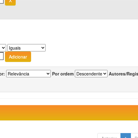
or:
Por ordem
Autores/Regi