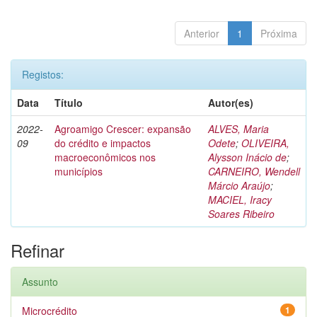
Anterior
1
Próxima
Registos:
Data
Título
Autor(es)
2022-
Agroamigo Crescer: expansão
ALVES, Maria
09
do crédito e impactos
Odete
;
OLIVEIRA,
macroeconômicos nos
Alysson Inácio de
;
municípios
CARNEIRO, Wendell
Márcio Araújo
;
MACIEL, Iracy
Soares Ribeiro
Refinar
Assunto
Microcrédito
1