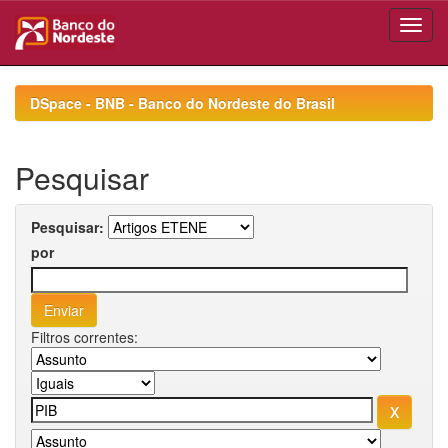
Skip
navigation
DSpace - BNB - Banco do Nordeste do Brasil
Pesquisar
Pesquisar:
por
Filtros correntes: