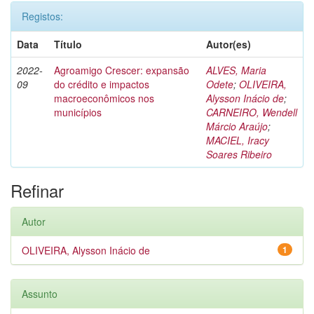
Registos:
Data
Título
Autor(es)
2022-
Agroamigo Crescer: expansão
ALVES, Maria
09
do crédito e impactos
Odete
;
OLIVEIRA,
macroeconômicos nos
Alysson Inácio de
;
municípios
CARNEIRO, Wendell
Márcio Araújo
;
MACIEL, Iracy
Soares Ribeiro
Refinar
Autor
OLIVEIRA, Alysson Inácio de
1
Assunto