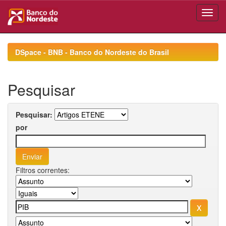
Skip
navigation
DSpace - BNB - Banco do Nordeste do Brasil
Pesquisar
Pesquisar:
por
Filtros correntes: