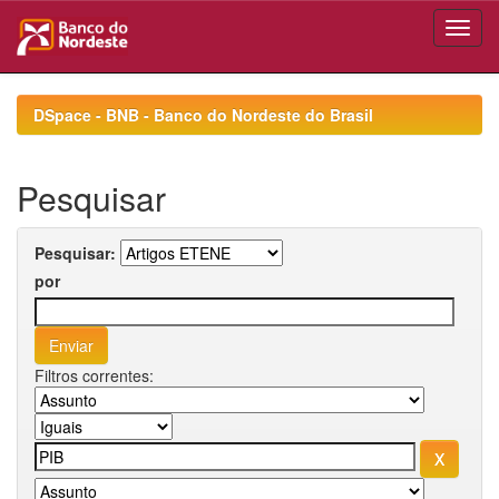
Skip
navigation
DSpace - BNB - Banco do Nordeste do Brasil
Pesquisar
Pesquisar:
por
Filtros correntes: