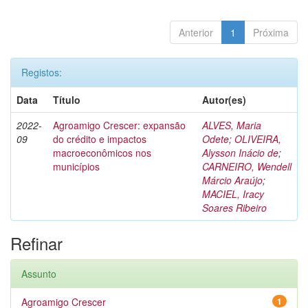
Anterior
1
Próxima
Registos:
Data
Título
Autor(es)
2022-
Agroamigo Crescer: expansão
ALVES, Maria
09
do crédito e impactos
Odete
;
OLIVEIRA,
macroeconômicos nos
Alysson Inácio de
;
municípios
CARNEIRO, Wendell
Márcio Araújo
;
MACIEL, Iracy
Soares Ribeiro
Refinar
Assunto
Agroamigo Crescer
1