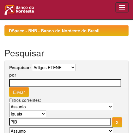
Skip
navigation
DSpace - BNB - Banco do Nordeste do Brasil
Pesquisar
Pesquisar:
por
Filtros correntes: