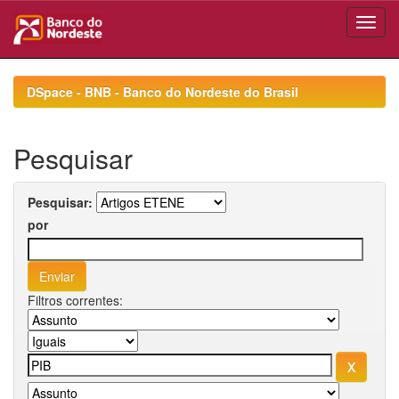
Skip
navigation
DSpace - BNB - Banco do Nordeste do Brasil
Pesquisar
Pesquisar:
por
Filtros correntes: