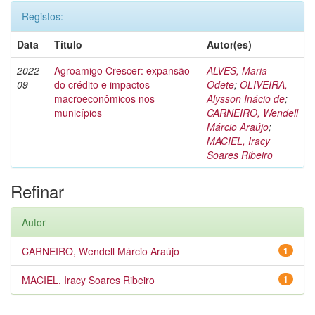
Registos:
Data
Título
Autor(es)
2022-
Agroamigo Crescer: expansão
ALVES, Maria
09
do crédito e impactos
Odete
;
OLIVEIRA,
macroeconômicos nos
Alysson Inácio de
;
municípios
CARNEIRO, Wendell
Márcio Araújo
;
MACIEL, Iracy
Soares Ribeiro
Refinar
Autor
CARNEIRO, Wendell Márcio Araújo
1
MACIEL, Iracy Soares Ribeiro
1