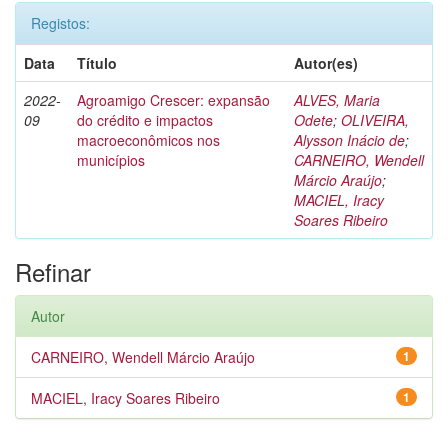
Registos:
Data
Título
Autor(es)
2022-
Agroamigo Crescer: expansão
ALVES, Maria
09
do crédito e impactos
Odete
;
OLIVEIRA,
macroeconômicos nos
Alysson Inácio de
;
municípios
CARNEIRO, Wendell
Márcio Araújo
;
MACIEL, Iracy
Soares Ribeiro
Refinar
Autor
CARNEIRO, Wendell Márcio Araújo
1
MACIEL, Iracy Soares Ribeiro
1