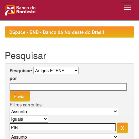
Skip
navigation
DSpace - BNB - Banco do Nordeste do Brasil
Pesquisar
Pesquisar:
por
Filtros correntes: