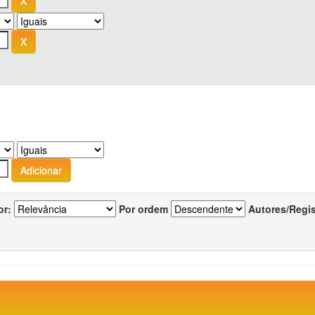
or:
Por ordem
Autores/Regi