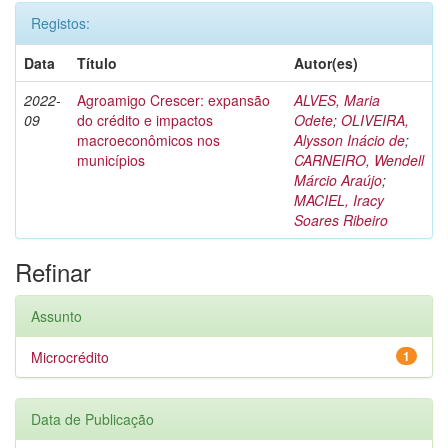
Registos:
Data
Título
Autor(es)
2022-
Agroamigo Crescer: expansão
ALVES, Maria
09
do crédito e impactos
Odete
;
OLIVEIRA,
macroeconômicos nos
Alysson Inácio de
;
municípios
CARNEIRO, Wendell
Márcio Araújo
;
MACIEL, Iracy
Soares Ribeiro
Refinar
Assunto
Microcrédito
1
Data de Publicação