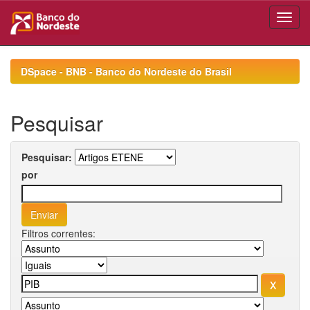
Skip
navigation
DSpace - BNB - Banco do Nordeste do Brasil
Pesquisar
Pesquisar:
por
Filtros correntes: