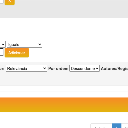
or:
Por ordem
Autores/Regi