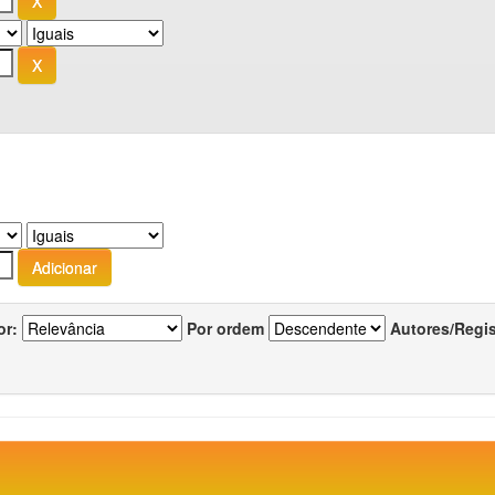
or:
Por ordem
Autores/Regi