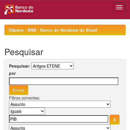
Skip
navigation
DSpace - BNB - Banco do Nordeste do Brasil
Pesquisar
Pesquisar:
por
Filtros correntes: