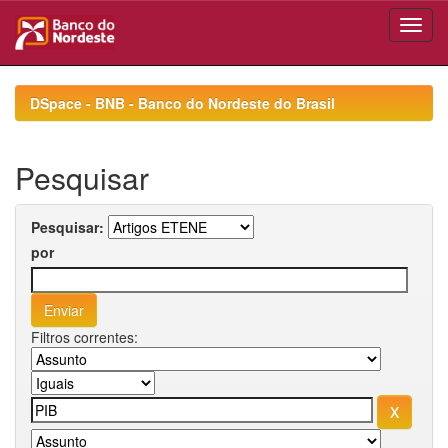
Skip
navigation
DSpace - BNB - Banco do Nordeste do Brasil
Pesquisar
Pesquisar:
por
Filtros correntes: