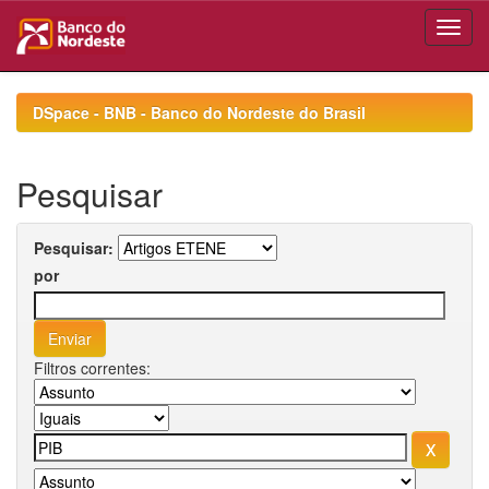
Skip
navigation
DSpace - BNB - Banco do Nordeste do Brasil
Pesquisar
Pesquisar:
por
Filtros correntes: