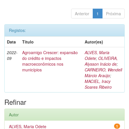
Anterior
1
Próxima
Registos:
Data
Título
Autor(es)
2022-
Agroamigo Crescer: expansão
ALVES, Maria
09
do crédito e impactos
Odete
;
OLIVEIRA,
macroeconômicos nos
Alysson Inácio de
;
municípios
CARNEIRO, Wendell
Márcio Araújo
;
MACIEL, Iracy
Soares Ribeiro
Refinar
Autor
ALVES, Maria Odete
1