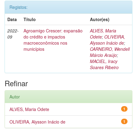
Registos:
Data
Título
Autor(es)
2022-
Agroamigo Crescer: expansão
ALVES, Maria
09
do crédito e impactos
Odete
;
OLIVEIRA,
macroeconômicos nos
Alysson Inácio de
;
municípios
CARNEIRO, Wendell
Márcio Araújo
;
MACIEL, Iracy
Soares Ribeiro
Refinar
Autor
ALVES, Maria Odete
1
OLIVEIRA, Alysson Inácio de
1