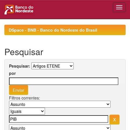
Skip
navigation
DSpace - BNB - Banco do Nordeste do Brasil
Pesquisar
Pesquisar:
por
Filtros correntes: