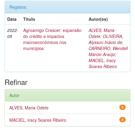
Registos:
Data
Título
Autor(es)
2022-
Agroamigo Crescer: expansão
ALVES, Maria
09
do crédito e impactos
Odete
;
OLIVEIRA,
macroeconômicos nos
Alysson Inácio de
;
municípios
CARNEIRO, Wendell
Márcio Araújo
;
MACIEL, Iracy
Soares Ribeiro
Refinar
Autor
ALVES, Maria Odete
1
MACIEL, Iracy Soares Ribeiro
1