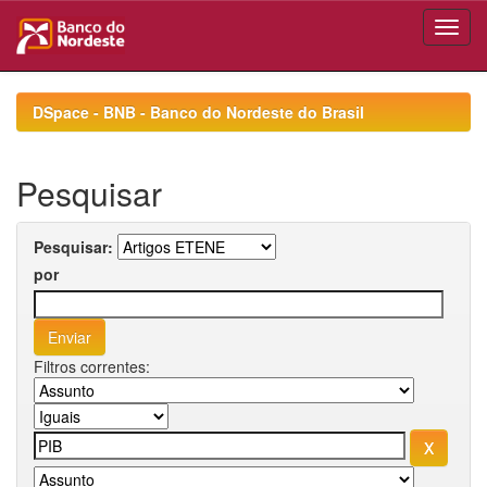
Skip
navigation
DSpace - BNB - Banco do Nordeste do Brasil
Pesquisar
Pesquisar:
por
Filtros correntes: