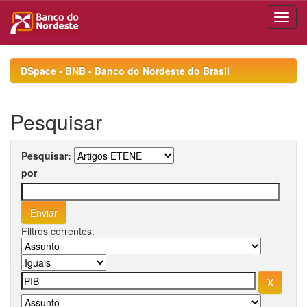
Skip
navigation
DSpace - BNB - Banco do Nordeste do Brasil
Pesquisar
Pesquisar:
por
Filtros correntes: