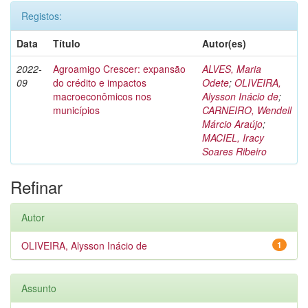
Registos:
Data
Título
Autor(es)
2022-
Agroamigo Crescer: expansão
ALVES, Maria
09
do crédito e impactos
Odete
;
OLIVEIRA,
macroeconômicos nos
Alysson Inácio de
;
municípios
CARNEIRO, Wendell
Márcio Araújo
;
MACIEL, Iracy
Soares Ribeiro
Refinar
Autor
OLIVEIRA, Alysson Inácio de
1
Assunto