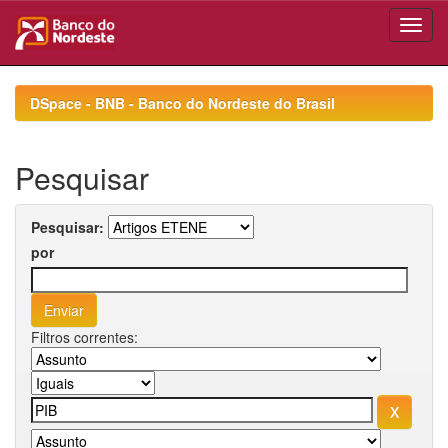
Skip
navigation
DSpace - BNB - Banco do Nordeste do Brasil
Pesquisar
Pesquisar:
por
Filtros correntes: