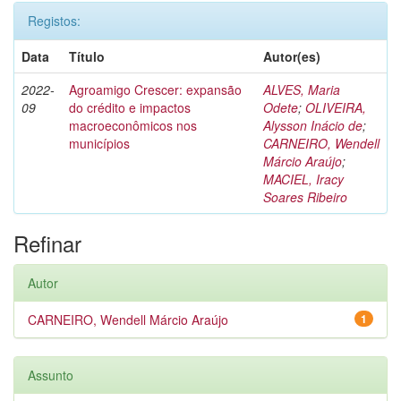
Registos:
Data
Título
Autor(es)
2022-
Agroamigo Crescer: expansão
ALVES, Maria
09
do crédito e impactos
Odete
;
OLIVEIRA,
macroeconômicos nos
Alysson Inácio de
;
municípios
CARNEIRO, Wendell
Márcio Araújo
;
MACIEL, Iracy
Soares Ribeiro
Refinar
Autor
CARNEIRO, Wendell Márcio Araújo
1
Assunto