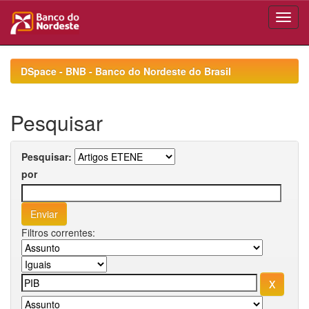
Skip
navigation
DSpace - BNB - Banco do Nordeste do Brasil
Pesquisar
Pesquisar:
por
Filtros correntes: