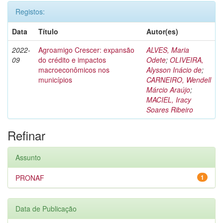
Registos:
Data
Título
Autor(es)
2022-
Agroamigo Crescer: expansão
ALVES, Maria
09
do crédito e impactos
Odete
;
OLIVEIRA,
macroeconômicos nos
Alysson Inácio de
;
municípios
CARNEIRO, Wendell
Márcio Araújo
;
MACIEL, Iracy
Soares Ribeiro
Refinar
Assunto
PRONAF
1
Data de Publicação