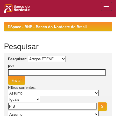
Skip
navigation
DSpace - BNB - Banco do Nordeste do Brasil
Pesquisar
Pesquisar:
por
Filtros correntes: