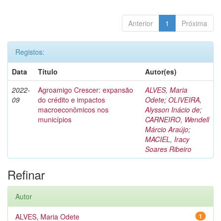
Anterior
1
Próxima
Registos:
Data
Título
Autor(es)
2022-
Agroamigo Crescer: expansão
ALVES, Maria
09
do crédito e impactos
Odete
;
OLIVEIRA,
macroeconômicos nos
Alysson Inácio de
;
municípios
CARNEIRO, Wendell
Márcio Araújo
;
MACIEL, Iracy
Soares Ribeiro
Refinar
Autor
ALVES, Maria Odete
1