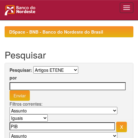
Skip
navigation
DSpace - BNB - Banco do Nordeste do Brasil
Pesquisar
Pesquisar:
por
Filtros correntes: