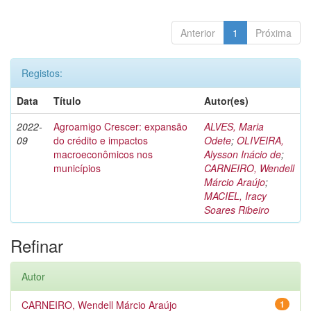
Anterior
1
Próxima
Registos:
Data
Título
Autor(es)
2022-
Agroamigo Crescer: expansão
ALVES, Maria
09
do crédito e impactos
Odete
;
OLIVEIRA,
macroeconômicos nos
Alysson Inácio de
;
municípios
CARNEIRO, Wendell
Márcio Araújo
;
MACIEL, Iracy
Soares Ribeiro
Refinar
Autor
CARNEIRO, Wendell Márcio Araújo
1