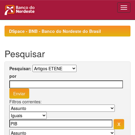
Skip
navigation
DSpace - BNB - Banco do Nordeste do Brasil
Pesquisar
Pesquisar:
por
Filtros correntes: