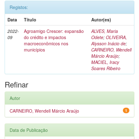
Registos:
Data
Título
Autor(es)
2022-
Agroamigo Crescer: expansão
ALVES, Maria
09
do crédito e impactos
Odete
;
OLIVEIRA,
macroeconômicos nos
Alysson Inácio de
;
municípios
CARNEIRO, Wendell
Márcio Araújo
;
MACIEL, Iracy
Soares Ribeiro
Refinar
Autor
CARNEIRO, Wendell Márcio Araújo
1
Data de Publicação