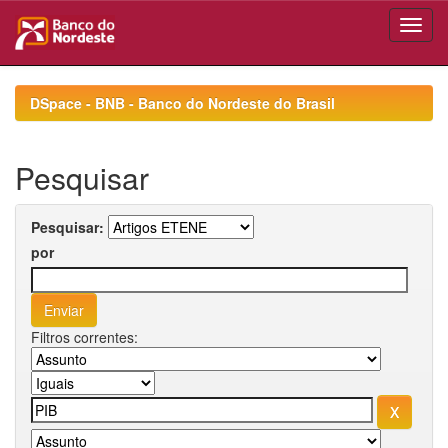
Skip
navigation
DSpace - BNB - Banco do Nordeste do Brasil
Pesquisar
Pesquisar:
por
Filtros correntes: