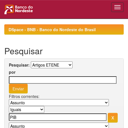
Skip
navigation
DSpace - BNB - Banco do Nordeste do Brasil
Pesquisar
Pesquisar:
por
Filtros correntes: