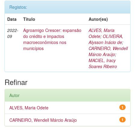
Registos:
Data
Título
Autor(es)
2022-
Agroamigo Crescer: expansão
ALVES, Maria
09
do crédito e impactos
Odete
;
OLIVEIRA,
macroeconômicos nos
Alysson Inácio de
;
municípios
CARNEIRO, Wendell
Márcio Araújo
;
MACIEL, Iracy
Soares Ribeiro
Refinar
Autor
ALVES, Maria Odete
1
CARNEIRO, Wendell Márcio Araújo
1