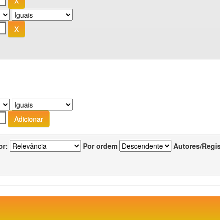
or:
Por ordem
Autores/Regi