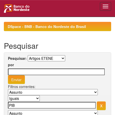
Skip
navigation
DSpace - BNB - Banco do Nordeste do Brasil
Pesquisar
Pesquisar:
por
Filtros correntes: