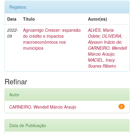
Registos:
Data
Título
Autor(es)
2022-
Agroamigo Crescer: expansão
ALVES, Maria
09
do crédito e impactos
Odete
;
OLIVEIRA,
macroeconômicos nos
Alysson Inácio de
;
municípios
CARNEIRO, Wendell
Márcio Araújo
;
MACIEL, Iracy
Soares Ribeiro
Refinar
Autor
CARNEIRO, Wendell Márcio Araújo
1
Data de Publicação