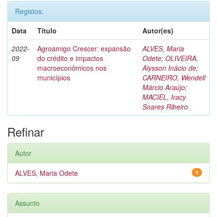
Registos:
Data
Título
Autor(es)
2022-
Agroamigo Crescer: expansão
ALVES, Maria
09
do crédito e impactos
Odete
;
OLIVEIRA,
macroeconômicos nos
Alysson Inácio de
;
municípios
CARNEIRO, Wendell
Márcio Araújo
;
MACIEL, Iracy
Soares Ribeiro
Refinar
Autor
ALVES, Maria Odete
1
Assunto