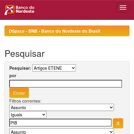
Skip
navigation
DSpace - BNB - Banco do Nordeste do Brasil
Pesquisar
Pesquisar:
por
Filtros correntes: